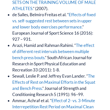
SETS ON THE TRAINING VOLUME OF MALE
ATHLETES.
” (2007).
de Salles, Belmiro Freitas et al. “
Effects of fixed
vs. self-suggested rest between sets in upper
and lower body exercises performance.
”
European Journal of Sport Science 16 (2016):
927 – 931.
Arazi, Hamid and Rahman Rahimi. “
The effect
of different rest intervals between multiple
bench press bouts.
” South African Journal for
Research in Sport Physical Education and
Recreation 33 (2011): 1-8.
Sewall, Leslie P. and Jeffrey Evan Lander. “
The
Effects of Rest on Maximal Efforts in the Squat
and Bench Press.
” Journal of Strength and
Conditioning Research 5 (1991): 96–99.
Ammar, Achraf et al. “
Effect of 2- vs. 3-Minute
Interrepetition Rest Period on Maximal Clean