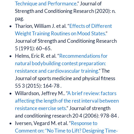
Technique and Performance
.” Journal of
Strength and Conditioning Research (2020): n.
pag.
Tharion, William J. et al. “
Effects of Different
Weight Training Routines on Mood States.
”
Journal of Strength and Conditioning Research
5 (1991): 60–65.
Helms, Eric R. et al. “
Recommendations for
natural bodybuilding contest preparation:
resistance and cardiovascular training.
” The
Journal of sports medicine and physical fitness
55 3 (2015): 164-78 .
Willardson, Jeffrey M.. “
A brief review: factors
affecting the length of the rest interval between
resistance exercise sets.
” Journal of strength
and conditioning research 20 4 (2006): 978-84 .
Iversen, Vegard M. et al. “
Response to
Comment on: “No Time to Lift? Designing Time‐