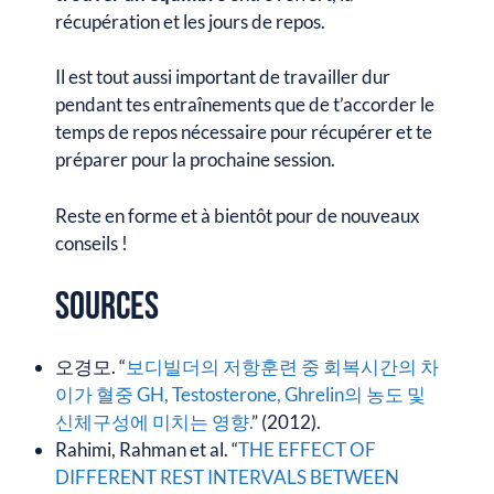
récupération et les jours de repos.
Il est tout aussi important de travailler dur
pendant tes entraînements que de t’accorder le
temps de repos nécessaire pour récupérer et te
préparer pour la prochaine session.
Reste en forme et à bientôt pour de nouveaux
conseils !
Sources
오경모. “
보디빌더의 저항훈련 중 회복시간의 차
이가 혈중 GH, Testosterone, Ghrelin의 농도 및
신체구성에 미치는 영향.
” (2012).
Rahimi, Rahman et al. “
THE EFFECT OF
DIFFERENT REST INTERVALS BETWEEN