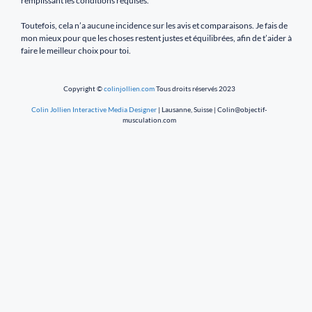
remplissant les conditions requises.
Toutefois, cela n’a aucune incidence sur les avis et comparaisons. Je fais de
mon mieux pour que les choses restent justes et équilibrées, afin de t’aider à
faire le meilleur choix pour toi.
Copyright ©
colinjollien.com
Tous droits réservés 2023
Colin Jollien Interactive Media Designer
| Lausanne, Suisse | Colin@objectif-
musculation.com