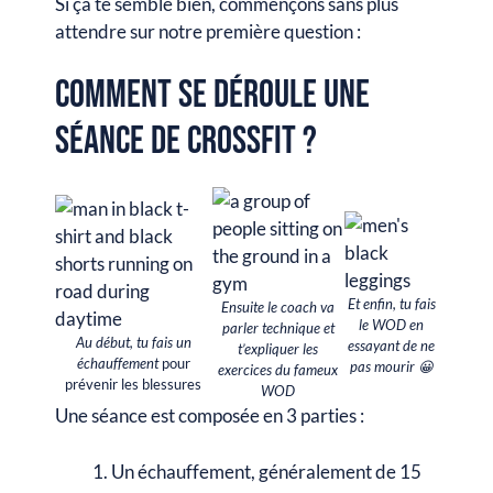
Si ça te semble bien, commençons sans plus
attendre sur notre première question :
Comment se déroule une
séance de CrossFit ?
Et enfin, tu fais
Ensuite le coach va
le WOD en
parler technique et
Au début, tu fais un
essayant de ne
t’expliquer les
échauffement
pour
pas mourir 😀
exercices du fameux
prévenir les blessures
WOD
Une séance est composée en 3 parties :
Un échauffement, généralement de 15